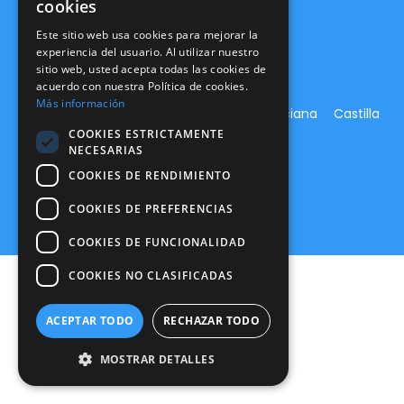
cookies
Canal Ético
info@expertone.es
Este sitio web usa cookies para mejorar la
915 610 490
experiencia del usuario. Al utilizar nuestro
sitio web, usted acepta todas las cookies de
acuerdo con nuestra Política de cookies.
Más información
Madrid
Aragón
Andalucía
C. Valenciana
Castilla
y León
Canarias
Murcia
COOKIES ESTRICTAMENTE
NECESARIAS
COOKIES DE RENDIMIENTO
COOKIES DE PREFERENCIAS
COOKIES DE FUNCIONALIDAD
COOKIES NO CLASIFICADAS
ACEPTAR TODO
RECHAZAR TODO
MOSTRAR DETALLES