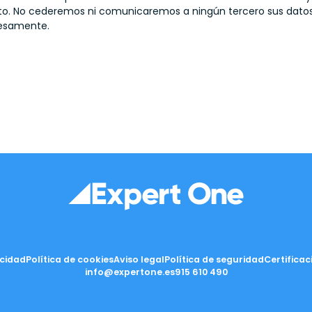
nto. No cederemos ni comunicaremos a ningún tercero sus datos,
resamente.
acidad
Política de cookies
Aviso legal
Política de seguridad
Certificac
info@expertone.es
915 610 490