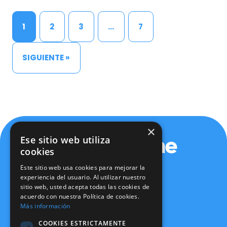
1
2
3
…
7
SIGUIENTE »
×
Ese sitio web utiliza
cookies
Este sitio web usa cookies para mejorar la
experiencia del usuario. Al utilizar nuestro
sitio web, usted acepta todas las cookies de
Política de privacidad
acuerdo con nuestra Política de cookies.
Política de cookies
Más información
Aviso legal
Política de seguridad
COOKIES ESTRICTAMENTE