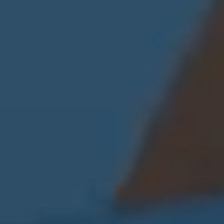
Módulo de Contabilidad
Este módulo ve incrementada su funcionalidad con
todas las contabilizaciones automáticas referentes a
los centros de venta propios. Igualmente existe una
personalización del flujo de caja que contempla la
incorporación automática de la previsión de compras y
de ventas, de acuerdo a parámetros definidos para
algoritmos de cálculo.