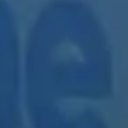
Funcionalidades a medida
de tu empresa
Incorporación automatizada Modelos, Tallas y
Colores a todo el proceso de Compra y Venta
Integración de Centros (físicos o web) para el
control centralizado de toda la actividad de
negocio en Business One