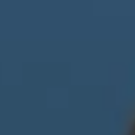
Logística
Diariamente después de la recepción y el análisis de
las ventas y de los pedidos del día anterior, y teniendo
en cuenta numerosos parámetros referentes a ellos
así como a reposiciones automáticas, servicios
pendientes de días anteriores etc., el sistema genera
una previsión de servicios, una vez seleccionados los
que se van a realizar en el día, se generan las listas de
picking necesarias. El sistema contempla ubicaciones y
playa.