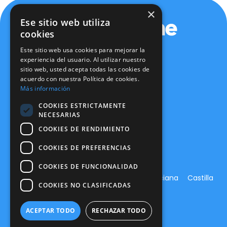
×
Ese sitio web utiliza
cookies
Este sitio web usa cookies para mejorar la
experiencia del usuario. Al utilizar nuestro
sitio web, usted acepta todas las cookies de
Política de privacidad
acuerdo con nuestra Política de cookies.
Política de cookies
Más información
Aviso legal
Política de seguridad
COOKIES ESTRICTAMENTE
Certificaciones
NECESARIAS
Canal Ético
COOKIES DE RENDIMIENTO
info@expertone.es
915 610 490
COOKIES DE PREFERENCIAS
COOKIES DE FUNCIONALIDAD
Madrid
Aragón
Andalucía
C. Valenciana
Castilla
COOKIES NO CLASIFICADAS
y León
Canarias
Murcia
ACEPTAR TODO
RECHAZAR TODO