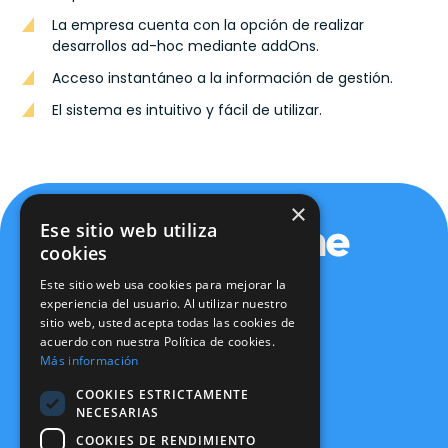
La empresa cuenta con la opción de realizar
desarrollos ad-hoc mediante addOns.
Acceso instantáneo a la información de gestión.
El sistema es intuitivo y fácil de utilizar.
×
Ese sitio web utiliza
cookies
Este sitio web usa cookies para mejorar la
experiencia del usuario. Al utilizar nuestro
sitio web, usted acepta todas las cookies de
Política de privacidad
acuerdo con nuestra Política de cookies.
Política de cookies
Más información
Aviso legal
Política de seguridad
COOKIES ESTRICTAMENTE
Certificaciones
NECESARIAS
Canal Ético
COOKIES DE RENDIMIENTO
info@expertone.es