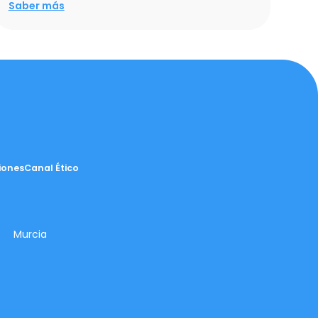
Saber más
iones
Canal Ético
s
Murcia