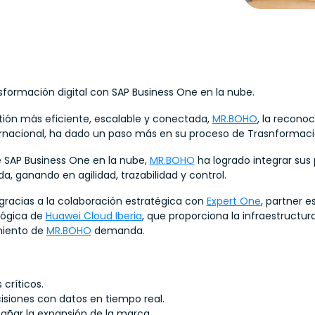
sformación digital con SAP Business One en la nube.
ión más eficiente, escalable y conectada,
MR.BOHO
, la recono
ternacional, ha dado un paso más en su proceso de Trasnformació
e SAP Business One en la nube,
MR.BOHO
ha logrado integrar sus
a, ganando en agilidad, trazabilidad y control.
 gracias a la colaboración estratégica con
Expert One
, partner e
ológica de
Huawei Cloud Iberia
, que proporciona la infraestructura
miento de
MR.BOHO
demanda.
 críticos.
siones con datos en tiempo real.
añar la expansión de la marca.