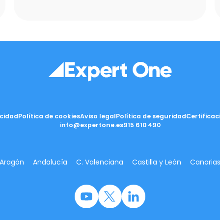
acidad
Política de cookies
Aviso legal
Política de seguridad
Certificac
info@expertone.es
915 610 490
Aragón
Andalucía
C. Valenciana
Castilla y León
Canaria