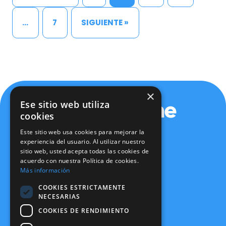
…
7
SIGUIENTE »
×
Ese sitio web utiliza
cookies
Este sitio web usa cookies para mejorar la
experiencia del usuario. Al utilizar nuestro
sitio web, usted acepta todas las cookies de
Política de privacidad
acuerdo con nuestra Política de cookies.
Política de cookies
Más información
Aviso legal
Política de seguridad
COOKIES ESTRICTAMENTE
Certificaciones
NECESARIAS
Canal Ético
COOKIES DE RENDIMIENTO
info@expertone.es
915 610 490